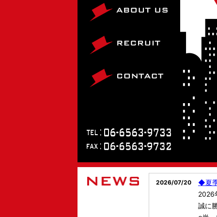
ABOUT US
RECRUIT
CONTACT
◆夏
2026/07/20
202
誠に