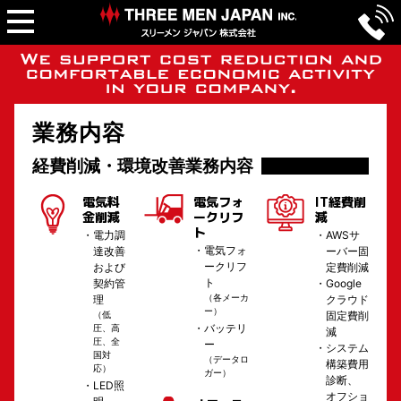
業務内容
経費削減・環境改善業務内容
電気料
電気フォ
IT経費削
金削減
ークリフ
減
ト
電力調
AWSサ
電気フォ
達改善
ーバー固
ークリフ
および
定費削減
ト
契約管
Google
（各メーカ
理
クラウド
ー）
（低
固定費削
バッテリ
圧、高
減
圧、全
ー
システム
国対
（データロ
構築費用
応）
ガー）
診断、
LED照
オフショ