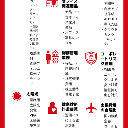
明
オフィス
ア開発
（レン
関連用品
自社アプ
タル、
新品、中
リース
リ作成
古オフィ
対応
AI BI IOT
ス家具、
可）
導入支援
（自販
備品
クラウド
機合理
オフィス
カメラ
化によ
家具レン
る無償
（AIカメ
タル
LED 提
ラ）
供）
総務管理
遮熱塗
コーポレ
業務
ートリス
料
ク管理
遮熱フ
移転、引
ィルム
越費用削
WEBモ
採光ブ
減
ニタリン
ライン
社宅管理
グによる
ド
費用
炎上対策
株主優待
情報持ち
太陽光
券電子化
出し対策
業務用
健康診断
出張費用
太陽光
料金削減
の合理化
発電
巡回バス
PPA：
国内線航
による健
太陽光
空券
康診断
第三者
コールセ