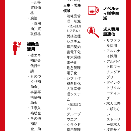
ール等
人事・労務
買取価
ノベルテ
領域
ィ料金削
格
消耗品管
減
廃油
理・削減
（食用
（法人購買
求人費用
油）買
システム）
最適化
取価格
労務管理
リファラ
システム
補助金
ル採用
雇用契約
活用
アルムナ
書電子化
省エネ
イ採用
年末調整
補助金
アルバイ
電子化
代行申
ト即マッ
勤怠管理
請
チングア
電子化
ものづ
プリ
シフト作
くり補
ダイレク
成自動化
助金、
トリクル
入退室管
事業再
ーティン
理システ
構築補
グ
ム
助金
求人広告
（顔認証な
IT導入
に頼らな
ど）
補助金
い
グループ
その他
ストーリ
ウエア
補助
ー型求人
クラウド
金、助
採用サイ
採用管理