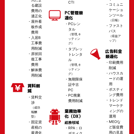
CTI
コミュニ
る建設
ケーショ
費用の
PC管理最
ンツール
適正化
適化
（日報）
屋外看
PCレン
ファスト
板作成
タル
パス
費用
（管理,キ
（収益ア
入居B
ッティン
ップ）
工事費
グ）
用削減
タブレッ
広告料金
原状回
トレンタ
最適化
復工事
ル
印刷費用
費用
（管理,キ
削減
ッティン
解体費
ハウスカ
グ）
用削減
ードの運
無期限保
用
証中古
賃料削
ポスティ
PC
減
ング費用
PC廃棄
賃料交
トレンド
費用削減
渉
マーケテ
（成功
業務効率
ィングの
報酬
化（DX）
運用
型）
MEOな
固定資
総務領域
ど販促費
産税の
RPA：ロ
用の見直
最適化
ボティク