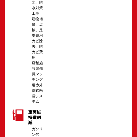
水、防
水対策
工事
建物補
修、点
検、足
場費用
カビ除
去、防
カビ費
用
店舗施
設警備
員マッ
チング
遠赤外
線式融
雪シス
テム
車両維
持費削
減
ガソリ
ン代