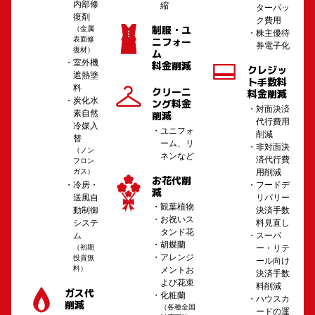
内部修
縮
ターパッ
復剤
ク費用
制服・ユ
（金属
株主優待
表面修
ニフォー
券電子化
復材）
ム
室外機
料金削減
クレジッ
遮熱塗
ト手数料
料
クリーニ
料金削減
炭化水
ング料金
対面決済
素自然
削減
代行費用
冷媒入
ユニフォ
削減
替
ーム、リ
非対面決
（ノン
ネンなど
済代行費
フロン
用削減
ガス）
お花代削
フードデ
冷房・
減
リバリー
送風自
観葉植物
決済手数
動制御
お祝いス
料見直し
システ
タンド花
スーパ
ム
胡蝶蘭
ー・リテ
（初期
アレンジ
投資無
ール向け
料）
メントお
決済手数
よび花束
料削減
ガス代
化粧蘭
ハウスカ
削減
（各種全国
ードの運