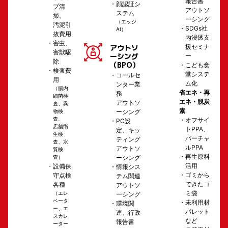
報告書
顔認証シ
プ清
アウトソ
ステム
掃、
ーシング
（エッジ
汚泥引
SDGs社
AI）
抜費用
内浸透支
害虫、
援セミナ
アウトソ
害獣駆
ーシング
ー
除
（BPO）
こども食
検査費
堂システ
コールセ
用
ム化
ンター業
（腸内
省エネ・再
務
細菌検
エネ・脱炭
アウトソ
査、異
素
物検
ーシング
査、
オフサイ
PC設
店舗衛
トPPA、
定、キッ
生検
バーチャ
ティング
査、水
ルPPA
アウトソ
質検
再生原料
査）
ーシング
活用
設備保
情報シス
ゴミから
守点検
テム関連
できたゴ
各種
アウトソ
ミ袋
（エレ
ーシング
ベータ
未利用材
環境関
ー、エ
パレット
連、行政
スカレ
など
報告書
ーター