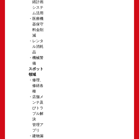
繕計画
システ
ム活用
医療機
器保守
料金削
減
レンタ
ル消耗
品
機械警
備
スポット
領域
修理、
修繕各
種
店舗メ
ンテ及
びトラ
ブル解
決
管理ア
プリ
建物漏