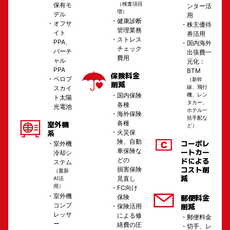
（検査項目
保有モ
ンター活
増）
デル
用
健康診断
オフサ
株主優待
管理業務
イト
券活用
ストレス
PPA、
国内海外
チェック
バーチ
出張費一
費用
ャル
元化：
PPA
BTM
保険料金
ペロブ
（新幹
削減
線、飛行
スカイ
機、レン
国内保険
ト太陽
タカー、
各種
光電池
ホテル一
海外保険
括手配な
各種
室外機
ど）
系
火災保
険、自動
コーポレ
室外機
車保険な
ートカー
冷却シ
どの
ドによる
ステム
コスト削
損害保険
（最新
減
見直し
AI活
用）
FC向け
室外機
郵便料金
保険
コンプ
削減
保険活用
レッサ
による修
郵便料金
ー
繕費の圧
切手、レ