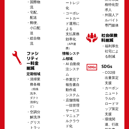
国際物
ートレジ
格特化型
流
化
求人
宅配、
コーポレ
外国人ア
配送
ートカー
ルバイト
郵便、
ド運用に
専門媒体
小口配
よる
送
支払業務
社会保険
総合物
効率化
料削減
流
（API連
福利厚生
携）
社宅によ
ファシ
情報システ
る削減
リティ
ム領域
ー料金
AI 自動発
SDGs
削減
注システ
CO2排
定期領域
ム
出量算定
清掃業
作業完了
支援
務各種
報告書自
カーボン
（特殊
動作成
ニュート
洗浄、
システム
ダクト
ラルの
店舗情報
清掃な
ロードマ
一括管理
ど）
ップ策定
サービス
空調分
支援
マニュア
解洗浄
環境関
ルクラウ
グリス
連、行政
ド化
トラッ