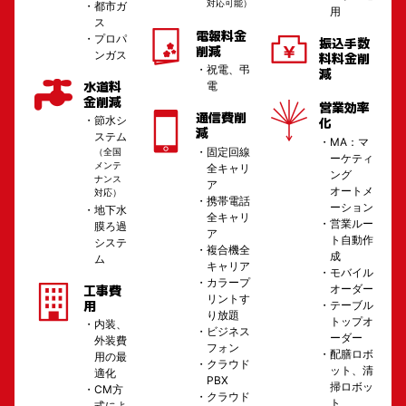
対応可能）
都市ガ
用
ス
電報料金
プロパ
振込手数
削減
ンガス
料料金削
祝電、弔
減
水道料
電
金削減
営業効率
通信費削
節水シ
化
減
ステム
MA：マ
固定回線
（全国
ーケティ
メンテ
全キャリ
ング
ナンス
ア
オートメ
対応）
携帯電話
ーション
地下水
全キャリ
営業ルー
膜ろ過
ア
ト自動作
システ
複合機全
成
ム
キャリア
モバイル
カラープ
オーダー
工事費
リントす
用
テーブル
り放題
トップオ
内装、
ビジネス
ーダー
外装費
フォン
配膳ロボ
用の最
クラウド
ット、清
適化
PBX
掃ロボッ
CM方
クラウド
ト
式によ