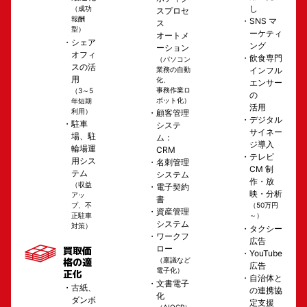
し
（成功
スプロセ
報酬
SNS マ
ス
型）
ーケティ
オートメ
シェア
ング
ーション
オフィ
飲食専門
（パソコン
スの活
業務の自動
インフル
用
化、
エンサー
事務作業ロ
（3～5
の
ボット化）
年短期
活用
利用）
顧客管理
デジタル
駐車
システ
サイネー
場、駐
ム：
ジ導入
輪場運
CRM
テレビ
用シス
名刺管理
CM 制
テム
システム
作・放
（収益
電子契約
映・分析
アッ
書
（50万円
プ、不
資産管理
～）
正駐車
システム
対策）
タクシー
ワークフ
広告
ロー
買取価
YouTube
格の適
（稟議など
広告
電子化）
正化
自治体と
文書電子
古紙、
の連携協
化
ダンボ
定支援
（AIOCR）