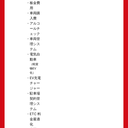
板金費
用
車両購
入費
アルコ
ールチ
ェック
車両管
理シス
テム
電気自
動車
（軽貨
物EV
化）
EV充電
チャー
ジャー
駐車場
契約管
理シス
テム
ETC 料
金最適
化