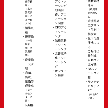
代替素材
アウトソ
保守費
活用
用）
ーシング
（高圧
（紙資源
動画制
受電設
の代替な
作、アニ
備：キ
ど）
メーショ
ュービ
環境配慮
ン制作
クル）
型プリン
CFOアウ
消防点
ト印刷で
トソーシ
検
脱炭素
ング
廃棄物
生ゴミ処
法務業務
（一般
理機によ
廃棄
アウトソ
る
物、産
ーシング
ごみ排出
業廃棄
文書電子
物）
量削減
化アウト
廃棄物
自動ゴミ
ソーシン
一元管
圧縮機
グ
理
Iotスマ
オンライ
店舗、
ートゴミ
ン秘書
施設、
箱
建物管
サステナ
理業務
ビリティ
（コー
PC
ルセン
（中古PC
ター活
活用）
用）
長期修